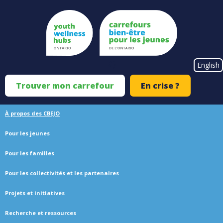
Skip
to
main
content
#}
English
Trouver mon carrefour
En crise ?
Top
Menu
À propos des CBEJO
Main
Pour les jeunes
navigation
Pour les familles
Pour les collectivités et les partenaires
Projets et initiatives
Recherche et ressources