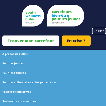
Skip
to
main
content
#}
English
Trouver mon carrefour
En crise ?
Top
Menu
À propos des CBEJO
Main
Pour les jeunes
navigation
Pour les familles
Pour les collectivités et les partenaires
Projets et initiatives
Recherche et ressources